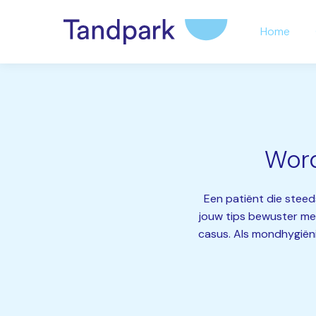
Home
Word
Een patiënt die steed
jouw tips bewuster met
casus. Als mondhygiënis