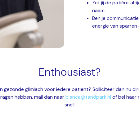
Zet jij de patiënt al
naam.
Ben je communicatief
energie van sparren
Enthousiast?
n gezonde glimlach voor iedere patiënt? Solliciteer dan nu dire
vragen hebben, mail dan naar
bianca@tandpark.nl
of bel haar
snel!