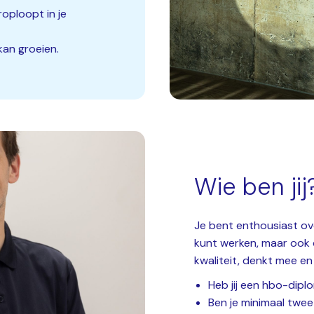
roploopt in je
 kan groeien.
Wie ben jij
Je bent enthousiast ove
kunt werken, maar ook 
kwaliteit, denkt mee en
Heb jij een hbo-dip
Ben je minimaal twe